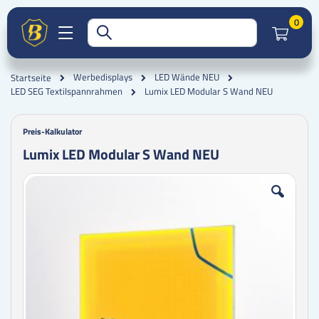
Artik
0
Werbedisplays
LED Wände NEU
Startseite
Lumix LED Modular S Wand NEU
LED SEG Textilspannrahmen
Preis-Kalkulator
Lumix LED Modular S Wand NEU
Zum
Zum
Ende
Anfang
der
der
Bildgalerie
Bildgalerie
springen
springen