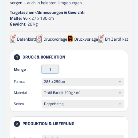
sorgen – auch in belebten Umgebungen.
Tragetaschen-Abmessungen & Gewicht:
Maße:
46 x 27 x 130 cm
Gewicht:
28 kg
Datenblatt
Druckvorlage
Druckvorlage
B1 Zertifikat
DRUCK & KONFEKTION
1
Menge
285 x 250cm
Format
Textil Backlit 190g / m²
Material
Doppelseitig
Seiten
PRODUKTION & LIEFERUNG
2