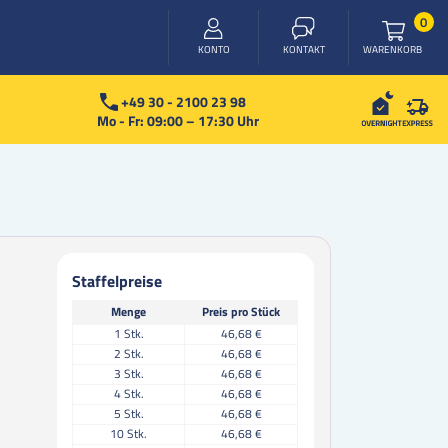
Arti
0
WARENKORB
KONTO
KONTAKT
+49 30 - 2100 23 98
Mo - Fr: 09:00 – 17:30 Uhr
Staffelpreise
Menge
Preis pro Stück
1
Stk.
46,68 €
2
Stk.
46,68 €
3
Stk.
46,68 €
4
Stk.
46,68 €
5
Stk.
46,68 €
10
Stk.
46,68 €