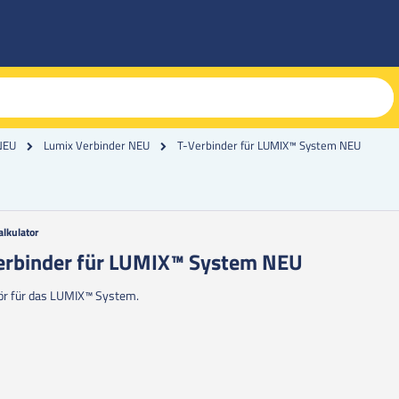
T-Verbinder für LUMIX™ System NEU
NEU
Lumix Verbinder NEU
alkulator
g
erbinder für LUMIX™ System NEU
erie
r für das LUMIX™ System.
en