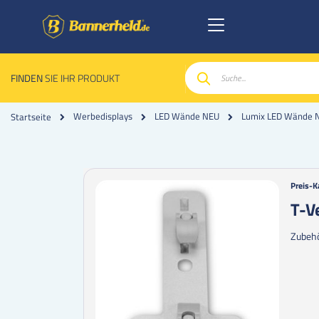
FINDEN
SIE IHR PRODUKT
Suche
Werbedisplays
LED Wände NEU
Lumix LED Wände 
Startseite
Zum
Zum
Preis-K
Ende
Anfan
T-V
der
der
Bildgalerie
Bildgal
Zubehö
springen
spring