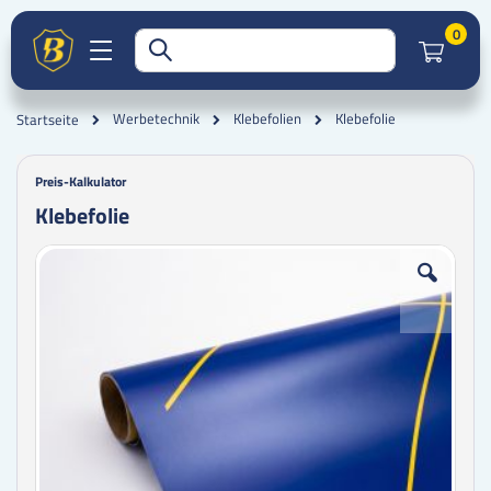
Artik
0
Klebefolie
Werbetechnik
Klebefolien
Startseite
Preis-Kalkulator
Klebefolie
Zum
Zum
Ende
Anfang
der
der
Bildgalerie
Bildgalerie
springen
springen