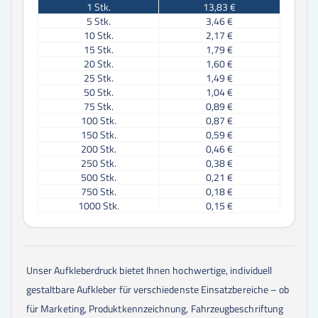
1
Stk.
13,83 €
5
Stk.
3,46 €
10
Stk.
2,17 €
15
Stk.
1,79 €
20
Stk.
1,60 €
25
Stk.
1,49 €
50
Stk.
1,04 €
75
Stk.
0,89 €
100
Stk.
0,87 €
150
Stk.
0,59 €
200
Stk.
0,46 €
250
Stk.
0,38 €
500
Stk.
0,21 €
750
Stk.
0,18 €
1000
Stk.
0,15 €
1500
Stk.
0,15 €
2000
Stk.
0,14 €
2500
Stk.
0,13 €
3000
Stk.
0,13 €
Unser Aufkleberdruck bietet Ihnen hochwertige, individuell
3500
Stk.
0,13 €
gestaltbare Aufkleber für verschiedenste Einsatzbereiche – ob
4000
Stk.
0,12 €
4500
Stk.
0,12 €
für Marketing, Produktkennzeichnung, Fahrzeugbeschriftung