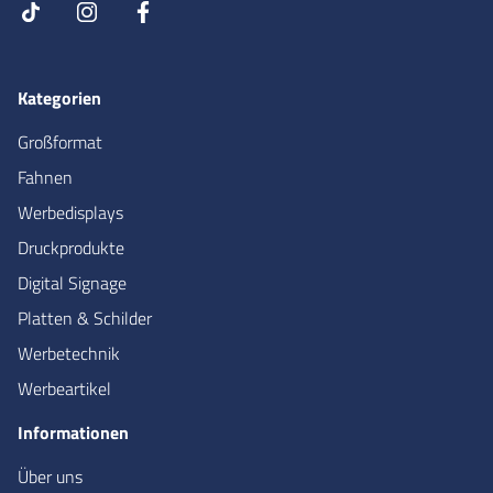
85000
Stk.
0,10 €
90000
Stk.
0,10 €
95000
Stk.
0,10 €
100000
Stk.
0,10 €
Kategorien
150000
Stk.
0,10 €
Großformat
Fahnen
Werbedisplays
Druckprodukte
Digital Signage
Platten & Schilder
Werbetechnik
Werbeartikel
Informationen
Über uns