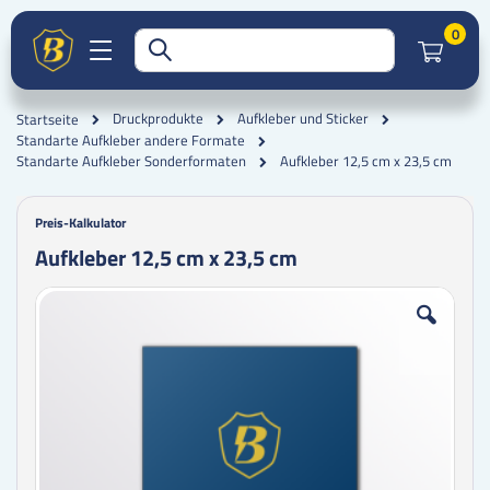
Artik
0
Druckprodukte
Aufkleber und Sticker
Startseite
Standarte Aufkleber andere Formate
Aufkleber 12,5 cm x 23,5 cm
Standarte Aufkleber Sonderformaten
Preis-Kalkulator
Aufkleber 12,5 cm x 23,5 cm
Zum
Zum
Ende
Anfang
der
der
Bildgalerie
Bildgalerie
springen
springen