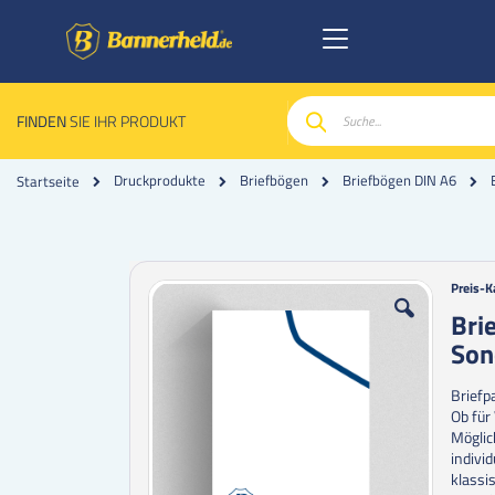
FINDEN
SIE IHR PRODUKT
Suche
Druckprodukte
Briefbögen
Briefbögen DIN A6
Startseite
Zum
Zum
Preis-K
Ende
Anfan
Bri
der
der
Son
Bildgalerie
Bildgal
springen
spring
Briefp
Ob für
Möglic
indivi
klassi