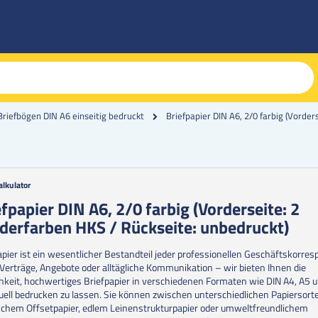
Briefpapier DIN A6, 2/0 farbig (Vorde
Briefbögen DIN A6 einseitig bedruckt
alkulator
g
efpapier DIN A6, 2/0 farbig (Vorderseite: 2
derfarben HKS / Rückseite: unbedruckt)
erie
en
apier ist ein wesentlicher Bestandteil jeder professionellen Geschäftskorre
 Verträge, Angebote oder alltägliche Kommunikation – wir bieten Ihnen die
hkeit, hochwertiges Briefpapier in verschiedenen Formaten wie DIN A4, A5 
duell bedrucken zu lassen. Sie können zwischen unterschiedlichen Papiersort
schem Offsetpapier, edlem Leinenstrukturpapier oder umweltfreundlichem