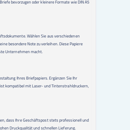
 Briefe bevorzugen oder kleinere Formate wie DIN A5
85000
Stk.
0,01 €
90000
Stk.
0,01 €
95000
Stk.
0,01 €
100000
Stk.
0,01 €
150000
Stk.
0,01 €
200000
Stk.
0,01 €
chäftsdokumente. Wählen Sie aus verschiedenen
300000
Stk.
0,01 €
400000
Stk.
0,01 €
ine besondere Note zu verleihen. Diese Papiere
500000
Stk.
0,01 €
wusste Unternehmen macht.
staltung Ihres Briefpapiers. Ergänzen Sie Ihr
ist kompatibel mit Laser- und Tintenstrahldruckern,
en, dass Ihre Geschäftspost stets professionell und
hohen Druckqualität und schnellen Lieferung.