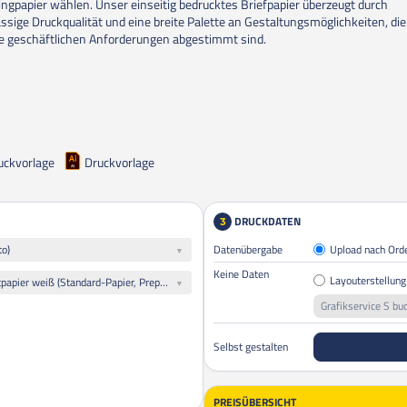
ingpapier wählen. Unser einseitig bedrucktes Briefpapier überzeugt durch
assige Druckqualität und eine breite Palette an Gestaltungsmöglichkeiten, die
re geschäftlichen Anforderungen abgestimmt sind.
uckvorlage
Druckvorlage
DRUCKDATEN
3
to)
Datenübergabe
Upload nach Ord
Keine Daten
Layouterstellung
Naturpapier: 90 g/qm Offsetpapier weiß (Standard-Papier, Preprint, FSC-Zertifiziert, mit Laser- und Inkjet-Garantie)
Grafikservice S bu
Selbst gestalten
PREISÜBERSICHT