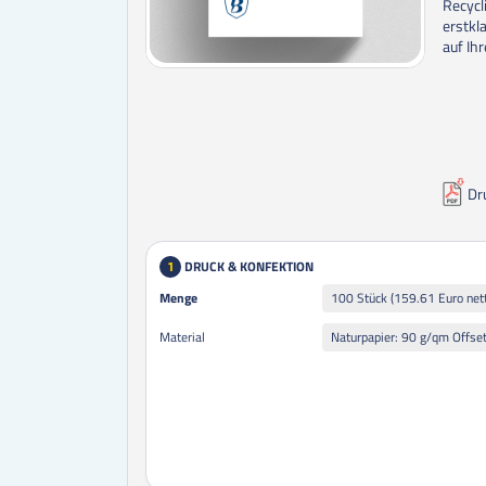
Recycl
erstkl
auf Ih
Dr
DRUCK & KONFEKTION
1
Menge
Menge
100 Stück (159.61 Euro net
Material