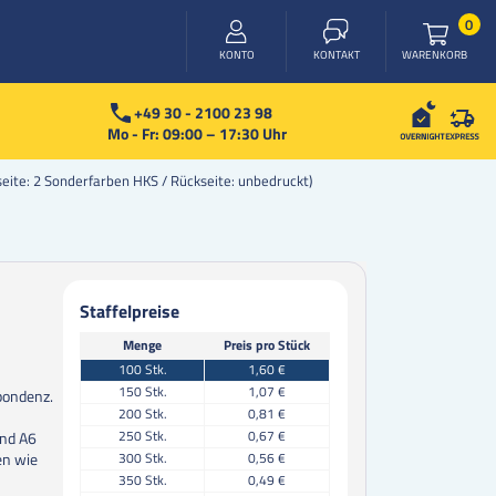
Arti
0
WARENKORB
KONTO
KONTAKT
+49 30 - 2100 23 98
Mo - Fr: 09:00 – 17:30 Uhr
rseite: 2 Sonderfarben HKS / Rückseite: unbedruckt)
Staffelpreise
Menge
Preis pro Stück
100
Stk.
1,60 €
150
Stk.
1,07 €
spondenz.
200
Stk.
0,81 €
250
Stk.
0,67 €
und A6
300
Stk.
0,56 €
en wie
350
Stk.
0,49 €