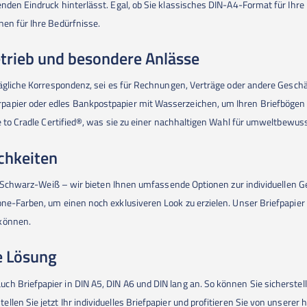
nden Eindruck hinterlässt. Egal, ob Sie klassisches DIN-A4-Format für Ihre
nen für Ihre Bedürfnisse.
etrieb und besondere Anlässe
 tägliche Korrespondenz, sei es für Rechnungen, Verträge oder andere Ges
apier oder edles Bankpostpapier mit Wasserzeichen, um Ihren Briefbögen e
dle to Cradle Certified®, was sie zu einer nachhaltigen Wahl für umweltbe
chkeiten
 in Schwarz-Weiß – wir bieten Ihnen umfassende Optionen zur individuellen Ge
ne-Farben, um einen noch exklusiveren Look zu erzielen. Unser Briefpapier 
 können.
e Lösung
h Briefpapier in DIN A5, DIN A6 und DIN lang an. So können Sie sicherstell
len Sie jetzt Ihr individuelles Briefpapier und profitieren Sie von unserer 