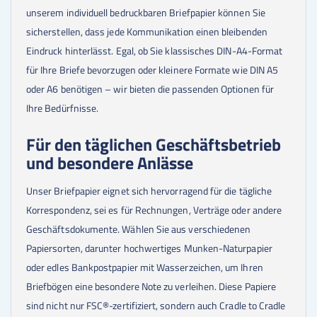
13000
Stk.
0,03 €
unserem individuell bedruckbaren Briefpapier können Sie
14000
Stk.
0,03 €
sicherstellen, dass jede Kommunikation einen bleibenden
15000
Stk.
0,03 €
16000
Stk.
0,03 €
Eindruck hinterlässt. Egal, ob Sie klassisches DIN-A4-Format
17000
Stk.
0,03 €
für Ihre Briefe bevorzugen oder kleinere Formate wie DIN A5
18000
Stk.
0,03 €
oder A6 benötigen – wir bieten die passenden Optionen für
19000
Stk.
0,03 €
20000
Stk.
0,03 €
Ihre Bedürfnisse.
25000
Stk.
0,02 €
30000
Stk.
0,02 €
Für den täglichen Geschäftsbetrieb
35000
Stk.
0,02 €
und besondere Anlässe
40000
Stk.
0,02 €
45000
Stk.
0,02 €
50000
Stk.
0,02 €
Unser Briefpapier eignet sich hervorragend für die tägliche
60000
Stk.
0,02 €
Korrespondenz, sei es für Rechnungen, Verträge oder andere
70000
Stk.
0,02 €
Geschäftsdokumente. Wählen Sie aus verschiedenen
75000
Stk.
0,02 €
80000
Stk.
0,02 €
Papiersorten, darunter hochwertiges Munken-Naturpapier
85000
Stk.
0,02 €
oder edles Bankpostpapier mit Wasserzeichen, um Ihren
90000
Stk.
0,02 €
Briefbögen eine besondere Note zu verleihen. Diese Papiere
95000
Stk.
0,02 €
100000
Stk.
0,02 €
sind nicht nur FSC®-zertifiziert, sondern auch Cradle to Cradle
150000
Stk.
0,01 €