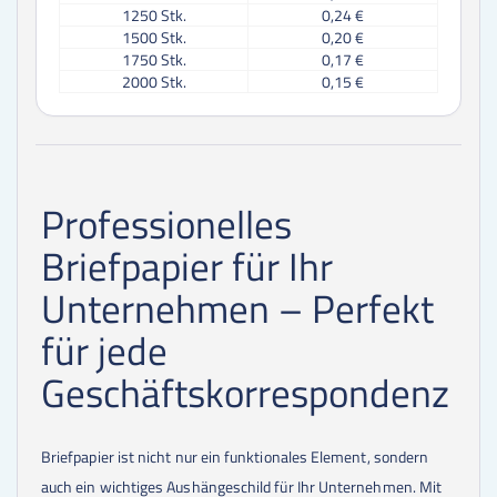
1250
Stk.
0,24 €
1500
Stk.
0,20 €
1750
Stk.
0,17 €
2000
Stk.
0,15 €
2500
Stk.
0,12 €
3000
Stk.
0,10 €
3500
Stk.
0,09 €
4000
Stk.
0,08 €
4500
Stk.
0,07 €
Professionelles
5000
Stk.
0,06 €
5500
Stk.
0,06 €
Briefpapier für Ihr
6000
Stk.
0,05 €
6500
Stk.
0,05 €
Unternehmen – Perfekt
7000
Stk.
0,05 €
7500
Stk.
0,04 €
für jede
8000
Stk.
0,04 €
8500
Stk.
0,04 €
Geschäftskorrespondenz
9000
Stk.
0,04 €
9500
Stk.
0,03 €
10000
Stk.
0,03 €
Briefpapier ist nicht nur ein funktionales Element, sondern
11000
Stk.
0,03 €
12000
Stk.
0,03 €
auch ein wichtiges Aushängeschild für Ihr Unternehmen. Mit