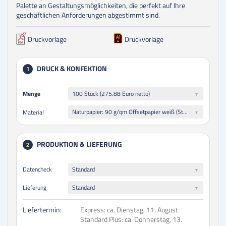
Palette an Gestaltungsmöglichkeiten, die perfekt auf Ihre
geschäftlichen Anforderungen abgestimmt sind.
Druckvorlage
Druckvorlage
DRUCK & KONFEKTION
1
Menge
Menge
100 Stück (275.88 Euro netto)
Naturpapier: 90 g/qm Offsetpapier weiß (Standard-Papier, Preprint, FSC-Zertifiziert, mit Laser- und Inkjet-Garantie)
Material
PRODUKTION & LIEFERUNG
2
Datencheck
Standard
Lieferung
Standard
Liefertermin:
Express:
ca. Dienstag, 11. August
Standard Plus:
ca. Donnerstag, 13.