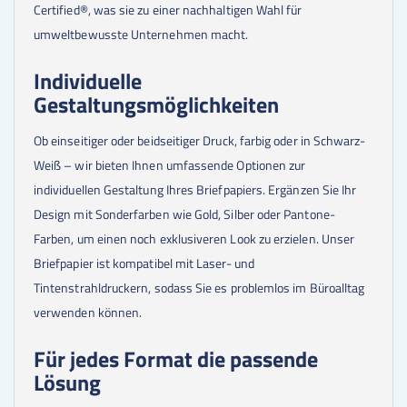
Certified®, was sie zu einer nachhaltigen Wahl für
200000
Stk.
0,01 €
umweltbewusste Unternehmen macht.
300000
Stk.
0,01 €
400000
Stk.
0,01 €
500000
Stk.
0,01 €
Individuelle
Gestaltungsmöglichkeiten
Ob einseitiger oder beidseitiger Druck, farbig oder in Schwarz-
Weiß – wir bieten Ihnen umfassende Optionen zur
individuellen Gestaltung Ihres Briefpapiers. Ergänzen Sie Ihr
Design mit Sonderfarben wie Gold, Silber oder Pantone-
Farben, um einen noch exklusiveren Look zu erzielen. Unser
Briefpapier ist kompatibel mit Laser- und
Tintenstrahldruckern, sodass Sie es problemlos im Büroalltag
verwenden können.
Für jedes Format die passende
Lösung