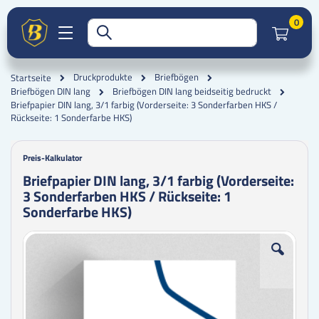
Artik
0
Druckprodukte
Briefbögen
Startseite
Briefbögen DIN lang
Briefbögen DIN lang beidseitig bedruckt
Briefpapier DIN lang, 3/1 farbig (Vorderseite: 3 Sonderfarben HKS /
Rückseite: 1 Sonderfarbe HKS)
Preis-Kalkulator
Briefpapier DIN lang, 3/1 farbig (Vorderseite:
3 Sonderfarben HKS / Rückseite: 1
Sonderfarbe HKS)
Zum
Zum
Ende
Anfang
der
der
Bildgalerie
Bildgalerie
springen
springen