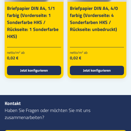
Briefpapier DIN A4, 1/1
Briefpapier DIN A4, 4/0
farbig (Vorderseite: 1
farbig (Vorderseite: 4
Sonderfarbe HKS /
Sonderfarben HKS /
Rückseite: 1 Sonderfarbe
Rückseite: unbedruckt)
HKS)
netto/m
ab
netto/m
ab
2
2
0,02 €
0,02 €
Jetzt konfigurieren
Jetzt konfigurieren
Kontakt
Haben Sie Fragen oder möchten Sie mit uns
zusammenarbeiten?