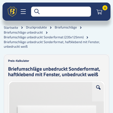
Artik
0
Druckprodukte
Briefumschläge
Startseite
Briefumschläge unbedruckt
Briefumschläge unbedruckt Sonderformat (235x125mm)
Briefumschläge unbedruckt Sonderformat, haftklebend mit Fenster,
unbedruckt weiß
Preis-Kalkulator
Briefumschläge unbedruckt Sonderformat,
haftklebend mit Fenster, unbedruckt weiß
Zum
Zum
Ende
Anfang
der
der
Bildgalerie
Bildgalerie
springen
springen