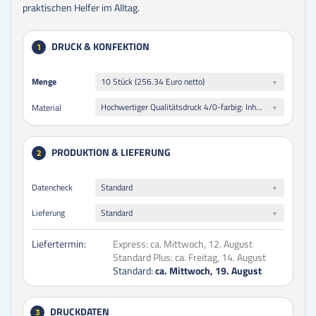
praktischen Helfer im Alltag.
DRUCK & KONFEKTION
1
Menge
Menge
10 Stück (256.34 Euro netto)
Hochwertiger Qualitätsdruck 4/0-farbig: Inhalt 80 g/m² Haftpapier weiß + neutrales Bodenblatt || Umschlag 300 g/m² Softcover-Kartonumschlag
Material
PRODUKTION & LIEFERUNG
2
Datencheck
Standard
Lieferung
Standard
Liefertermin:
Express:
ca. Mittwoch, 12. August
Standard Plus:
ca. Freitag, 14. August
Standard:
ca. Mittwoch, 19. August
DRUCKDATEN
3